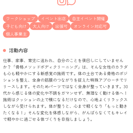
ワークショップ
イベント出店
自主イベント開催
子ども向け
大人向け
出張可
オンライン対応可
個人事業主
活動内容
仕事、家事、育児に追われ、自分のことを後回しにしていません
か？「骨格メソッドボディクリーニング」は、そんな女性のカラダ
も心も軽やかにする新感覚の施術です。体の土台である骨格のポジ
ションを整え、全身の筋膜のつながりを捉えた特殊アプローチでリ
リースします。そのためパーツではなく全身が整っていきます。30
代から感じる体の変化や不調をガマンせず、無理なく動ける体へ！
施術はクッションの上で横になるだけなので、心地よくリラックス
しながら受けられます。体が整うと、心まで軽くなり「もっと動き
たくなる！」そんな変化を体感しながら、がんばらなくてもキレイ
で軽やかに過ごせる体づくりを目指しましょう。