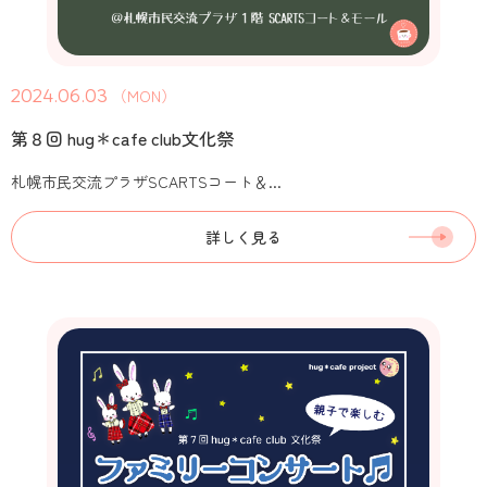
2024.06.03
（MON）
第８回 hug＊cafe club文化祭
札幌市民交流プラザSCARTSコート＆...
詳しく見る