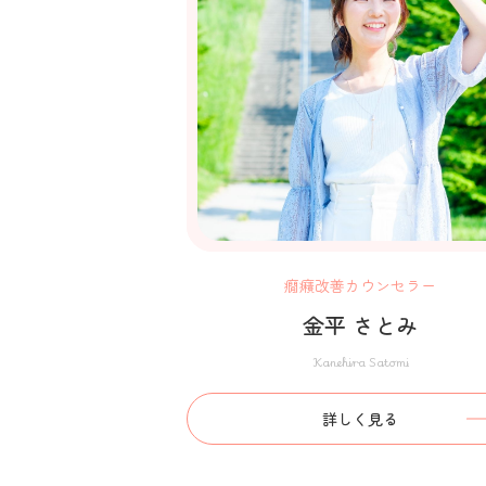
癇癪改善カウンセラー
金平 さとみ
Kanehira Satomi
詳しく見る