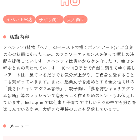
イベント出店
子ども向け
大人向け
活動内容
メヘンディ(植物「ヘナ」のペーストで描くボディアート)とご自身
の心の状態にあったHawaiiのフラワーエッセンスを使って癒しの時
間を提供しています。メヘンディは災いから身を守ったり、幸せを
呼ぶともの言われています。 10〜14日ほどで自然に消えてゆく美し
いアートは、見ているだけでも気分が上がり、ご自身を愛すること
にも繋がっていきます。また、起業女子を始めとする全女性向けの
「愛されキャリアグラム診断」、親子向け「夢を育むキャリアグラ
ム診断」等のセッションで自分らしく在るためのヒントもお伝えし
ています。Instagramでは仕事と子育てで忙しい日々の中でも好きを
楽しんでいる姿や、大好きな手帳のことも発信しています。
メニュー